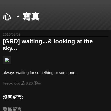
心 ．寫真
2010/07/09
[GRD] waiting...& looking at the
sky...
always waiting for something or someone...
fleecycloud
於
8:20 下午
沒有留言:
發佈留言