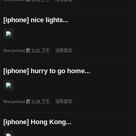
[iphone] nice lights...
fleecycloud
於
3:42 下午
沒有留言:
[iphone] hurry to go home...
fleecycloud
於
3:39 下午
沒有留言:
[iphone] Hong Kong...