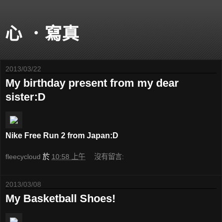
心 ．寫真
2013/03/22
My birthday present from my dear
sister:D
Nike Free Run 2 from Japan:D
fleecycloud
於
10:58 上午
沒有留言:
2013/03/08
My Basketball Shoes!