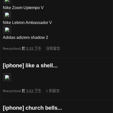
Nike Zoom Uptempo V
Nike Lebron Ambassador V
Adidas adizero shadow 2
fleecycloud
於
5:33 下午
沒有留言:
[iphone] like a shell...
fleecycloud
於
3:53 下午
1 則留言:
[iphone] church bells...