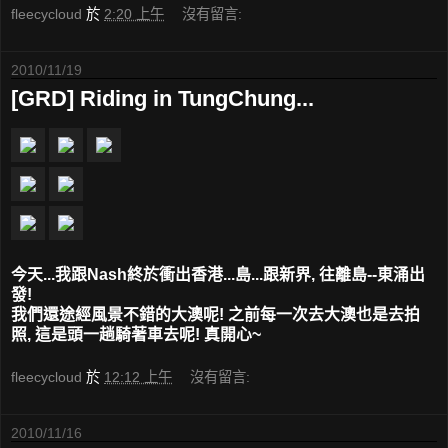
fleecycloud
於
2:20 上午
沒有留言:
2010/11/19
[GRD] Riding in TungChung...
今天...我跟Nash終於衝出香港...島...跟新界, 往離島--東涌出
發!
我們還途經風景不錯的大澳呢! 之前每一次去大澳也是去拍
照, 這是頭一趟騎著車去呢! 真開心~
fleecycloud
於
12:12 上午
沒有留言:
2010/11/16