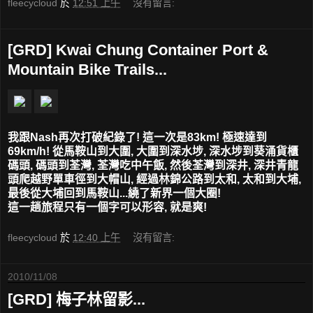
fleecycloud
於
12:51 上午
沒有留言:
[GRD] Kwai Chung Container Port &
Mountain Bike Trails...
我跟Nash再次打破紀錄了! 這一次是83km! 極速達到
69km/h! 從馬鞍山到大圍, 大圍到深水埗, 深水埗到葵涌貨櫃
碼頭, 碼頭到荃灣, 荃灣吃中午飯, 然後荃灣到深井, 深井青龍
頭爬越野單車徑到大帽山, 經過林錦公路到太和, 太和到大埔,
最後從大埔回到馬鞍山...繞了新界一個大圈!
這一趟旅程只有一個字可以形容, 就是爽!
fleecycloud
於
12:40 上午
沒有留言:
2010/11/08
[GRD] 梅子林留影...