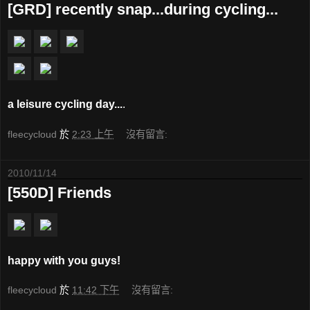
[GRD] recently snap...during cycling...
a leisure cycling day...
.
fleecycloud
於
2:23 上午
沒有留言:
2010/11/14
[550D] Friends
happy with you guys!
fleecycloud
於
11:42 下午
沒有留言: