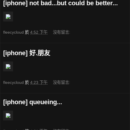
[iphone] not bad...but could be better...
fleecycloud
於
4:52 下午
沒有留言:
[iphone] 好.朋友
fleecycloud
於
4:23 下午
沒有留言:
[iphone] queueing...