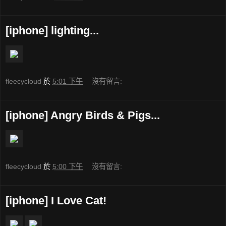
[iphone] lighting...
fleecycloud
於
5:01 下午
沒有留言:
[iphone] Angry Birds & Pigs...
fleecycloud
於
5:00 下午
沒有留言:
[iphone] I Love Cat!