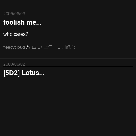
2009/06/03
foolish me...
who cares?
fleecycloud
於
12:17 上午
1 則留言:
2009/06/02
[5D2] Lotus...