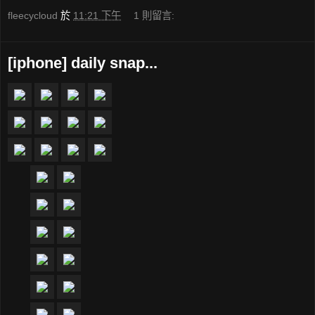
fleecycloud
於
11:21 下午
1 則留言:
[iphone] daily snap...