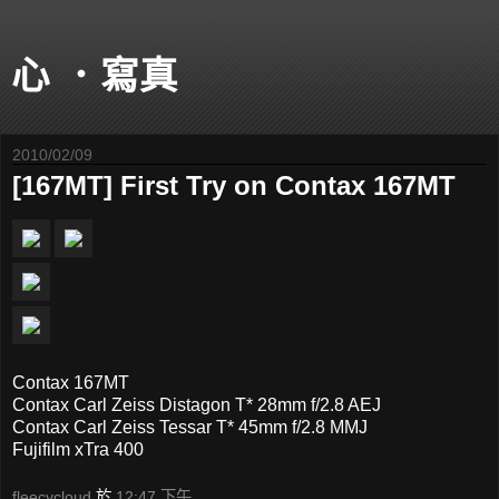
心 ．寫真
2010/02/09
[167MT] First Try on Contax 167MT
Contax 167MT
Contax Carl Zeiss Distagon T* 28mm f/2.8 AEJ
Contax Carl Zeiss Tessar T* 45mm f/2.8 MMJ
Fujifilm xTra 400
fleecycloud
於
12:47 下午