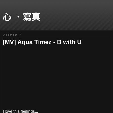
心 ．寫真
2009/03/17
[MV] Aqua Timez - B with U
I love this feelings...