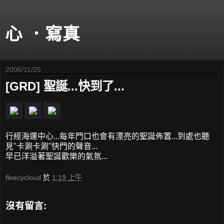
心 ．寫真
2006/11/25
[GRD] 聖誕...快到了...
行經海運中心...每年門口也會有漂亮的聖誕佈置...到處也聽
見"卡涮卡涮"快門的聲音...
早已洋溢著聖誕歡樂的氣氛...
fleecycloud
於
1:19 上午
沒有留言: